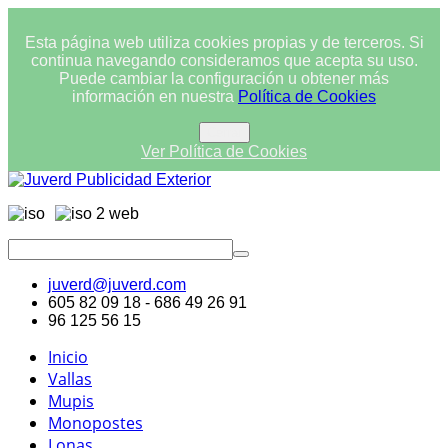
Esta página web utiliza cookies propias y de terceros. Si
continua navegando consideramos que acepta su uso.
Puede cambiar la configuración u obtener más
información en nuestra
Política de Cookies
Cerrar
Ver Política de Cookies
juverd@juverd.com
605 82 09 18 - 686 49 26 91
96 125 56 15
Inicio
Vallas
Mupis
Monopostes
Lonas