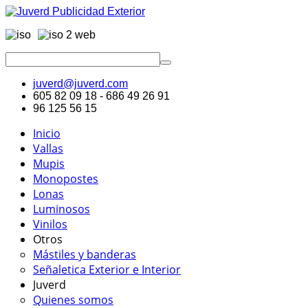
juverd@juverd.com
605 82 09 18 - 686 49 26 91
96 125 56 15
Inicio
Vallas
Mupis
Monopostes
Lonas
Luminosos
Vinilos
Otros
Mástiles y banderas
Señaletica Exterior e Interior
Juverd
Quienes somos