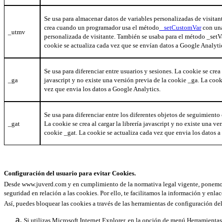
Se usa para almacenar datos de variables personalizadas de visitan
crea cuando un programador usa el método
_setCustomVar
con una
_utmv
personalizada de visitante. También se usaba para el método
_setV
cookie se actualiza cada vez que se envían datos a Google Analyti
Se usa para diferenciar entre usuarios y sesiones. La cookie se crea a
_ga
javascript y no existe una versión previa de la cookie _ga. La cook
vez que envia los datos a Google Analytics.
Se usa para diferenciar entre los diferentes objetos de seguimiento 
_gat
La cookie se crea al cargar la librería javascript y no existe una ve
cookie _gat. La cookie se actualiza cada vez que envia los datos a
Configuración del usuario para evitar Cookies.
Desde www.juverd.com y en cumplimiento de la normativa legal vigente, ponemos 
seguridad en relación a las cookies. Por ello, te facilitamos la información y enla
Así, puedes bloquear las cookies a través de las herramientas de configuración d
Si utilizas Microsoft Internet Explorer, en la opción de menú Herramienta