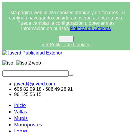
Esta página web utiliza cookies propias y de terceros. Si
continua navegando consideramos que acepta su uso.
Puede cambiar la configuración u obtener más
información en nuestra
Política de Cookies
Cerrar
Ver Política de Cookies
juverd@juverd.com
605 82 09 18 - 686 49 26 91
96 125 56 15
Inicio
Vallas
Mupis
Monopostes
Lonas